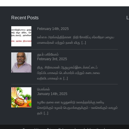
Recent Posts
L
February 14th, 2025
உள்ளக அரங்கத்திற்கான நிதி சேகரிப்பு சர்வதேச பழைய
மாணவர்கள் மற்றும் நலன் விரு
[...]
துயர் பகிர்வோம்
February 3rd, 2025
திரு. சிறிகமலன் ஆறுமுகம்இடைக்காட்டைப்
பிறப்பிடமாகவும் டென்மார்க் மற்றும் கனடாவை
வதிவிடமாகவும் க
[...]
பொங்கல்
January 14th, 2025
உழவே தலை என உழுதுண்டு உலகத்தார்க்கு உண்டி
கொடுக்கும் உழவர் பெருமக்களுக்கும் - உலகெங்கும் வாழும்
தமி
[...]