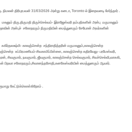
 நிமலன் திரிபுரபவன் 31/03/2026 அன்று கனடா, Toronto ல் இறைவனடி சேர்ந்தார் .
ு மகனும் திரு.திருமதி திருச்செல்வம்- இராஜேஸ்வரி தம்பதிகளின் அன்பு மருமகனும்
ஷாவின் அன்புச் சகோதரரும் நிருமதியின் மைத்துனரும் சேயோன் அவர்களின்
ுகிர்தலக்ஷ்மி- காலஞ்சென்ற சந்திராதித்தரின் மருமகனும்,காலஞ்சென்ற
ன்ற சுப்பிரமணியம்-சிவகாமிப்பிள்ளை, காலஞ்சென்ற கதிரவேலு- பரமேஸ்வரி,
, சிவகுமார், நவகுமார், ஜீவகுமார், காலஞ்சென்ற செல்வகுமார், சிவச்செல்வி,வாசுகி,
 உடன் பிறவா சகோதரரும்,சிவானந்தசோதி,கனகேஸ்வரியின் மைத்துனரும் ஆவார்.
்ளுமாறு கேட்டுக்கொள்கிறோம் .