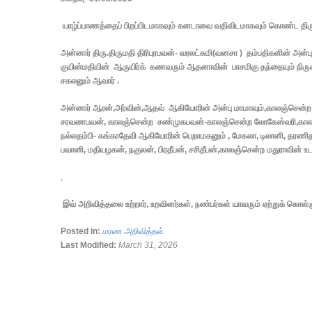
யாழ்ப்பாணத்தைப் பிறப்பிடமாகவும் கனடாவை வதிவிடமாகவும் கொண்ட திரு.
அன்னார் திரு.திருமதி திரிபுரபவன்- வரலட்சுமி(வனசா ) தம்பதிகளின் அன்ப
குயின்மதியின் ஆருயிர்க் கணவரும் ஆதனாவின் பாசமிகு தந்தையும் நிரு
சகலனும் ஆவார் .
அன்னார் ஆரன்,அர்வின்,ஆதவ் ஆகியோரின் அன்பு மாமாவும்,காலஞ்சென்ற ச
சரவணபவன், காலஞ்சென்ற சண்முகபவன்-காலஞ்சென்ற லோகேஸ்வரி,காலஞ்செ
நல்லதம்பி- கங்காதேவி ஆகியோரின் பெறாமகனும் , மேகலா, டிலானி, தரணிதரன்
பவானி, மதியழகன், நகுலன், பிரதீபன், சசிதீபன்,காலஞ்சென்ற மதுராவின்
,
இவ் அறிவித்தலை உற்றார், உறவினர்கள், நண்பர்கள் யாவரும் ஏற்றுக் கொள
Posted in:
மரண அறிவித்தல்
.
Last Modified:
March 31, 2026