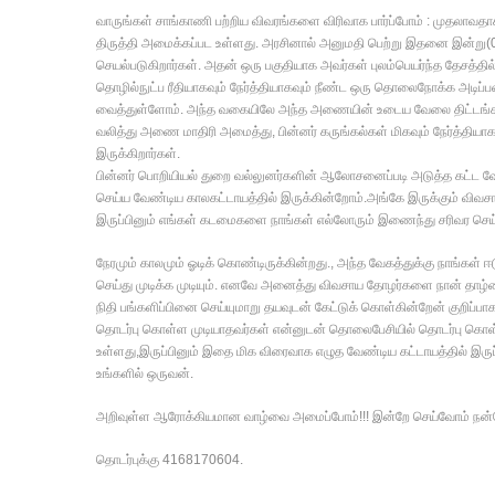
வாருங்கள் சாங்காணி பற்றிய விவரங்களை விரிவாக பார்ப்போம் : முதலாவத
திருத்தி அமைக்கப்பட உள்ளது. அரசினால் அனுமதி பெற்று இதனை இன்று(
செயல்படுகிறார்கள். அதன் ஒரு பகுதியாக அவர்கள் புலம்பெயர்ந்த தேசத்தில் 
தொழில்நுட்ப ரீதியாகவும் நேர்த்தியாகவும் நீண்ட ஒரு தொலைநோக்க அட
வைத்துள்ளோம். அந்த வகையிலே அந்த அணையின் உடைய வேலை திட்டங்கள
வலித்து அணை மாதிரி அமைத்து, பின்னர் கருங்கல்கள் மிகவும் நேர்த்திய
இருக்கிறார்கள்.
பின்னர் பொறியியல் துறை வல்லுனர்களின் ஆலோசனைப்படி அடுத்த கட்ட
செய்ய வேண்டிய காலகட்டாயத்தில் இருக்கின்றோம்.அங்கே இருக்கும் விவசா
இருப்பினும் எங்கள் கடமைகளை நாங்கள் எல்லோரும் இணைந்து சரிவர செய
நேரமும் காலமும் ஓடிக் கொண்டிருக்கின்றது., அந்த வேகத்துக்கு நாங்கள்
செய்து முடிக்க முடியும். எனவே அனைத்து விவசாய தோழர்களை நான் தாழ
நிதி பங்களிப்பினை செய்யுமாறு தயவுடன் கேட்டுக் கொள்கின்றேன் குறி
தொடர்பு கொள்ள முடியாதவர்கள் என்னுடன் தொலைபேசியில் தொடர்பு கொள்
உள்ளது,இருப்பினும் இதை மிக விரைவாக எழுத வேண்டிய கட்டாயத்தில் இரு
உங்களில் ஒருவன்.
அறிவுள்ள ஆரோக்கியமான வாழ்வை அமைப்போம்!!! இன்றே செய்வோம் நன்ற
தொடர்புக்கு 4168170604.