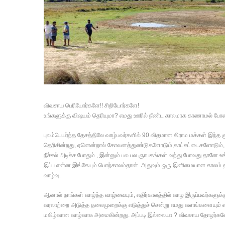
விவசாய பெரியோர்களே!! சிறியோர்களே!
உங்களுக்கு விஷயம் தெரியுமா? எமது ஊரில் நீண்ட காலமாக காணாமல் போன சாங
புலம்பெயர்ந்த தேசத்திலே வாழ்பவர்களில் 90 விதமான கிராம மக்கள் இந்த குள
தெரிகின்றது, ஏனென்றால் கோவனத்துண்டுகளோடும்,காட்சட்டைகளோடும், ஜ
நீச்சல் அடிச்ச போதும் , இன்னும் பல பல ஞாபகங்கள் வந்து போவது தானே 
இப்ப என்ன இங்கேயும் பொற்காலம்தான். அதுவும் ஒரு இனிமையான காலம் த
வாழ்வு.
ஆனால் நாங்கள் வாழ்ந்த வாழ்வையும், எதிர்காலத்தில் வாழ இருப்பவர்களு
வரலாற்றை அடுத்த தலைமுறைக்கு எடுத்துச் சென்று எமது வளங்களையும
மகிழ்வான வாழ்வாக அமைகின்றது. அப்படி இல்லையா ? விவசாய தோழர்களே