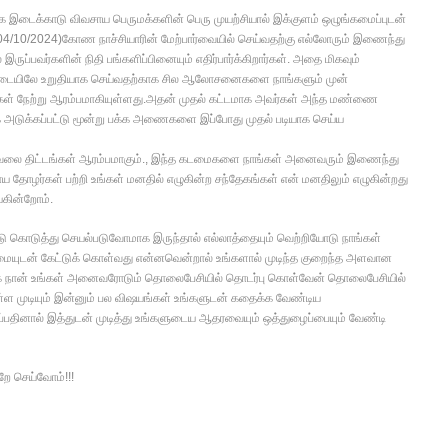
ாக இடைக்காடு விவசாய பெருமக்களின் பெரு முயற்சியால் இக்குளம் ஒழுங்கமைப்புடன்
04/10/2024)கோண நாச்சியாரின் மேற்பார்வையில் செய்வதற்கு எல்லோரும் இணைந்து
இருப்பவர்களின் நிதி பங்களிப்பினையும் எதிர்பார்க்கிறார்கள். அதை மிகவும்
ிப்படையிலே உறுதியாக செய்வதற்காக சில ஆலோசனைகளை நாங்களும் முன்
் நேற்று ஆரம்பமாகியுள்ளது.அதன் முதல் கட்டமாக அவர்கள் அந்த மண்ணை
ாக அடுக்கப்பட்டு மூன்று பக்க அணைகளை இப்போது முதல் படியாக செய்ய
 வேலை திட்டங்கள் ஆரம்பமாகும்., இந்த கடமைகளை நாங்கள் அனைவரும் இணைந்து
ய தோழர்கள் பற்றி உங்கள் மனதில் எழுகின்ற சந்தேகங்கள் என் மனதிலும் எழுகின்றது
்கின்றோம்.
 ஈடு கொடுத்து செயல்படுவோமாக இருந்தால் எல்லாத்தையும் வெற்றியோடு நாங்கள்
்மையுடன் கேட்டுக் கொள்வது என்னவென்றால் உங்களால் முடிந்த குறைந்த அளவான
ப்பாக நான் உங்கள் அனைவரோடும் தொலைபேசியில் தொடர்பு கொள்வேன் தொலைபேசியில்
ள முடியும் இன்னும் பல விஷயங்கள் உங்களுடன் கதைக்க வேண்டிய
ப்பதினால் இத்துடன் முடித்து உங்களுடைய ஆதரவையும் ஒத்துழைப்பையும் வேண்டி
ே செய்வோம்!!!