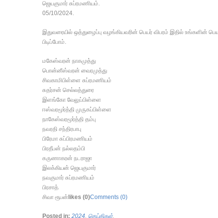
ஜெயகுமார் சுப்ரமணியம்.
05/10/2024.
இதுவரையில் ஒத்துழைப்பு வழங்கியவரின் பெயர் விபரம் இதில் உங்களின் 
பிடிப்போம்.
மகேஸ்வரன் நாகமுத்து
பொன்னீஸ்வரன் வைரமுத்து
சிவகாமிபிள்ளை சுப்ரமணியம்
சுதர்சன் செல்லத்துரை
இளங்கோ வேலுப்பிள்ளை
ஈஸ்வரமூர்த்தி முருகப்பிள்ளை
நாகேஸ்வரமூர்த்தி தம்பு
நவரதி சந்திரபாபு
பிரேமா சுப்பிரமணியம்
பிரதீபன் நல்லதம்பி
கருணாகரன் நடராஜா
இலக்கியன் ஜெயகுமார்
நவகுமார் சுப்ரமணியம்
பிரசாத்
சிவா ரூபன்
likes (0)
Comments (0)
Posted in:
2024
,
செய்திகள்
.